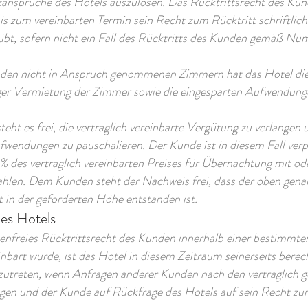
ansprüche des Hotels auszulösen. Das Rücktrittsrecht des Kund
is zum vereinbarten Termin sein Recht zum Rücktritt schriftlic
bt, sofern nicht ein Fall des Rücktritts des Kunden gemäß Nu
nden nicht in Anspruch genommenen Zimmern hat das Hotel d
ger Vermietung der Zimmer sowie die eingesparten Aufwendung
eht es frei, die vertraglich vereinbarte Vergütung zu verlangen
fwendungen zu pauschalieren. Der Kunde ist in diesem Fall verpf
 des vertraglich vereinbarten Preises für Übernachtung mit od
ahlen. Dem Kunden steht der Nachweis frei, dass der oben gen
t in der geforderten Höhe entstanden ist.
des Hotels
tenfreies Rücktrittsrecht des Kunden innerhalb einer bestimmten
einbart wurde, ist das Hotel in diesem Zeitraum seinerseits berec
zutreten, wenn Anfragen anderer Kunden nach den vertraglich 
gen und der Kunde auf Rückfrage des Hotels auf sein Recht zu