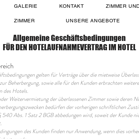
GALERIE
KONTAKT
ZIMMER UN
ZIMMER
UNSERE ANGEBOTE
Allgemeine Geschäftsbedingungen
FÜR DEN HOTELAUFNAHMEVERTRAG IM HOTEL
reich
äftsbedingungen gelten für Verträge über die mietweise Überlas
ur Beherbergung, sowie alle für den Kunden erbrachten weiter
n des Hotels.
oder Weitervermietung der überlassenen Zimmer sowie deren N
herbergungszwecken bedürfen der vorherigen schriftlichen Zus
§ 540 Abs. 1 Satz 2 BGB abbedungen wird, soweit der Kunde ni
.
dingungen des Kunden finden nur Anwendung, wenn dies vorher