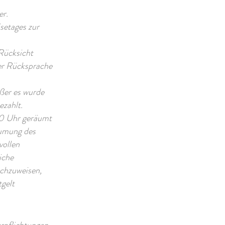
er.
setages zur
 Rüc
ksicht
er Rücksprache
ußer es wurde
ezahlt.
00 Uhr geräumt
äumung des
vollen
iche
achzuweisen,
gelt