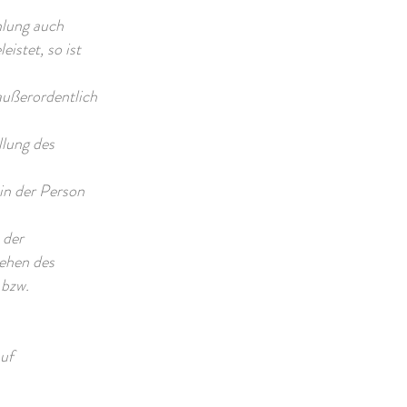
hlung auch
istet, so ist
außerordentlich
llung des
in der Person
 der
sehen des
 bzw.
auf