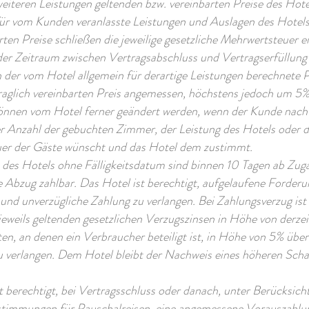
teren Leistungen geltenden bzw. vereinbarten Preise des Hotel
 für vom Kunden veranlasste Leistungen und Auslagen des Hotels
rten Preise schließen die jeweilige gesetzliche Mehrwertsteuer ei
der Zeitraum zwischen Vertragsabschluss und Vertragserfüllung
 der vom Hotel allgemein für derartige Leistungen berechnete P
traglich vereinbarten Preis angemessen, höchstens jedoch um 5
können vom Hotel ferner geändert werden, wenn der Kunde nacht
 Anzahl der gebuchten Zimmer, der Leistung des Hotels oder d
er der Gäste wünscht und das Hotel dem zustimmt.
des Hotels ohne Fälligkeitsdatum sind binnen 10 Tagen ab Zug
Abzug zahlbar. Das Hotel ist berechtigt, aufgelaufene Forderun
en und unverzügliche Zahlung zu verlangen. Bei Zahlungsverzug ist
 jeweils geltenden gesetzlichen Verzugszinsen in Höhe von derzei
en, an denen ein Verbraucher beteiligt ist, in Höhe von 5% übe
zu verlangen. Dem Hotel bleibt der Nachweis eines höheren Sch
t berechtigt, bei Vertragsschluss oder danach, unter Berücksich
stimmungen für Pauschalreisen, eine angemessene Vorauszahlu