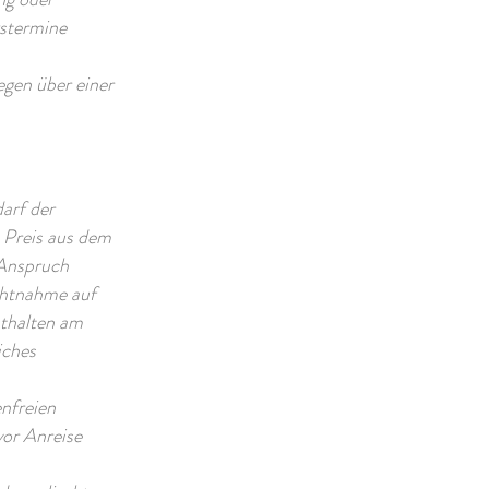
gstermine
egen über einer
arf der
e Preis aus dem
 Anspruch
ichtnahme auf
sthalten am
iches
nfreien
vor Anreise