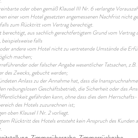
.
reinbarte oder oben gemäß Klausel III Nr. 6 verlangte Vorausza
en einer vom Hotel gesetzten angemessenen Nachfrist nicht gele
falls zum Rücktritt vom Vertrag berechtigt.
st berechtigt, aus sachlich gerechtfertigtem Grund vom Vertrag 
 beispielsweise falls
oder andere vom Hotel nicht zu vertretende Umstände die Erfü
öglich machen;
rreführender oder falscher Angabe wesentlicher Tatsachen, z.B. 
r des Zwecks, gebucht werden;
ündeten Anlass zu der Annahme hat, dass die Inanspruchnahme
den reibungslosen Geschäftsbetrieb, die Sicherheit oder das An
Öffentlichkeit gefährden kann, ohne dass dies dem Herrschafts-
ereich des Hotels zuzurechnen ist;
en oben Klausel I Nr. 2 vorliegt.
igtem Rücktritt des Hotels entsteht kein Anspruch des Kunden 
.
eitstellung, Zimmerübergabe, Zimmerrückgabe