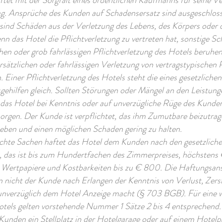
ftet mit der Sorgfalt eines ordentlichen Kaufmanns für seine V
g. Ansprüche des Kunden auf Schadensersatz sind ausgeschlos
nd Schäden aus der Verletzung des Lebens, des Körpers oder 
n das Hotel die Pflichtverletzung zu vertreten hat, sonstige Sc
chen oder grob fahrlässigen Pflichtverletzung des Hotels beruh
orsätzlichen oder fahrlässigen Verletzung von vertragstypischen 
 Einer Pflichtverletzung des Hotels steht die eines gesetzlichen
sgehilfen gleich. Sollten Störungen oder Mängel an den Leistun
d das Hotel bei Kenntnis oder auf unverzügliche Rüge des Kunde
sorgen. Der Kunde ist verpflichtet, das ihm Zumutbare beizutrag
eben und einen möglichen Schaden gering zu halten.
achte Sachen haftet das Hotel dem Kunden nach den gesetzlich
das ist bis zum Hundertfachen des Zimmerpreises, höchstens
, Wertpapiere und Kostbarkeiten bis zu € 800. Die Haftungsan
n nicht der Kunde nach Erlangen der Kenntnis von Verlust, Zers
nverzüglich dem Hotel Anzeige macht (§ 703 BGB). Für eine 
tels gelten vorstehende Nummer 1 Sätze 2 bis 4 entsprechend.
Kunden ein Stellplatz in der Hotelgarage oder auf einem Hotelp