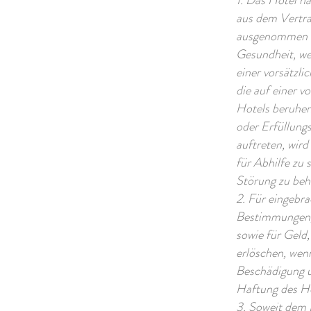
1. Das Hotel ha
aus dem Vertra
ausgenommen si
Gesundheit, wen
einer vorsätzli
die auf einer v
Hotels beruhen.
oder Erfüllung
auftreten, wir
für Abhilfe zu 
Störung zu beh
2. Für eingebr
Bestimmungen, 
sowie für Geld
erlöschen, wen
Beschädigung u
Haftung des Ho
3. Soweit dem 