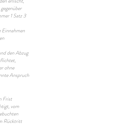
en erlischt,
h gegenüber
mmer 1 Satz 3
ie Einnahmen
en
 und den Abzug
lichtet,
er ohne
annte Anspruch
 Frist
htigt, vom
gebuchten
m Rücktritt