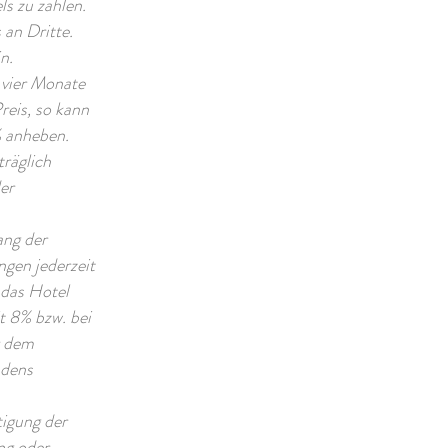
s zu zahlen.
 an Dritte.
n.
 vier Monate
reis, so kann
% anheben.
räglich
er
ang der
gen jederzeit
 das Hotel
t 8% bzw. bei
r dem
adens
tigung der
ng oder