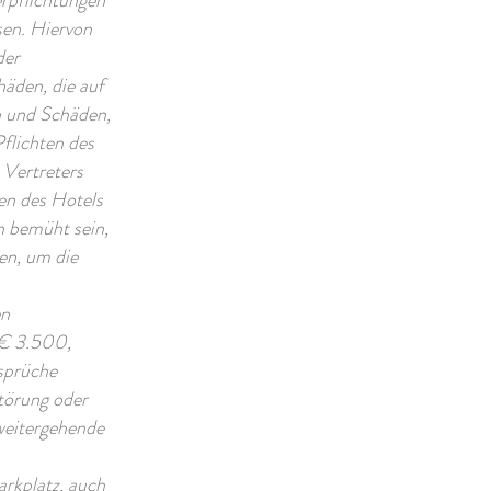
erpflichtungen
sen. Hiervon
der
häden, die auf
en und Schäden,
Pflichten des
 Vertreters
gen des Hotels
n bemüht sein,
en, um die
en
 € 3.500,
sprüche
törung oder
weitergehende
arkplatz, auch