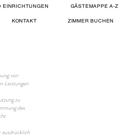
D EINRICHTUNGEN
GÄSTEMAPPE A-Z
KONTAKT
ZIMMER BUCHEN
sung von
en Leistungen
utzung zu
timmung des
cht
 ausdrücklich