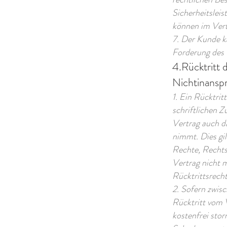
Sicherheitslei
können im Vertr
7. Der Kunde ka
Forderung des 
4.Rücktritt 
Nichtinansp
1. Ein Rücktri
schriftlichen Z
Vertrag auch d
nimmt. Dies gi
Rechte, Rechts
Vertrag nicht m
Rücktrittsrecht
2. Sofern zwis
Rücktritt vom V
kostenfrei sto