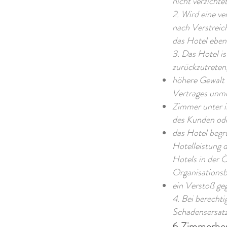
nicht verzichtet
2. Wird eine ve
nach Verstreich
das Hotel eben
3. Das Hotel i
zurückzutreten,
höhere Gewalt 
Vertrages unm
Zimmer unter i
des Kunden ode
das Hotel begr
Hotelleistung 
Hotels in der 
Organisationsb
ein Verstoß geg
4. Bei berecht
Schadensersatz
6.Zimmerber