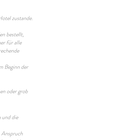
otel zustande.
n bestellt,
r für alle
prechende
em Beginn der
hen oder grob
n und die
in Anspruch