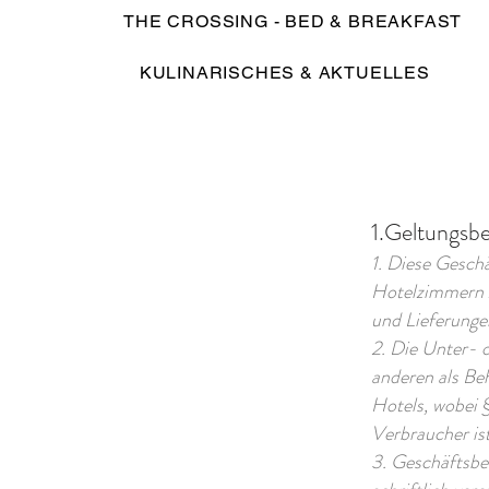
THE CROSSING - BED & BREAKFAST
KULINARISCHES & AKTUELLES
1.Geltungsbe
1. Diese Gesch
Hotelzimmern z
und Lieferunge
2. Die Unter- 
anderen als Be
Hotels, wobei 
Verbraucher ist
3. Geschäftsbe